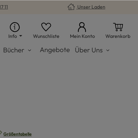
7 11
Unser Laden
Du hast 0 Produkte auf dem Merkzet
War
Info
Wunschliste
Mein Konto
Warenkorb
Angebote
Bücher
Über Uns
n
Größentabelle