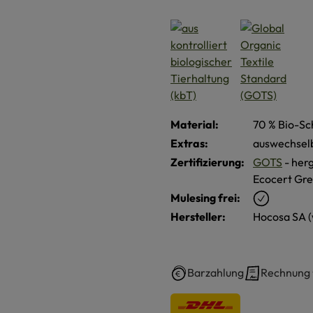
Material:
70 % Bio-Sc
Extras:
auswechsel
Zertifizierung:
GOTS
- herg
Ecocert Gre
Mulesing frei:
Hersteller:
Hocosa SA 
Barzahlung
Rechnung