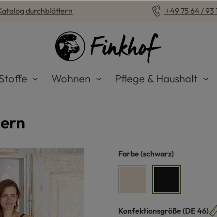
Katalog durchblättern
+49 75 64 / 93 1
Stoffe
Wohnen
Pflege & Haushalt
sern
auswählen
Farbe
(schwarz)
naturweiß
schwarz
auswähle
Konfektionsgröße
(DE 46)