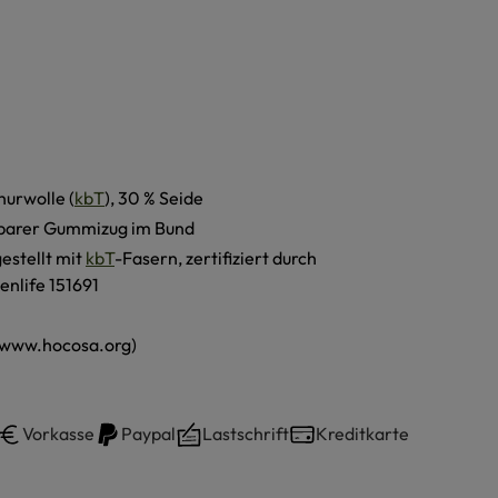
hurwolle (
kbT
), 30 % Seide
barer Gummizug im Bund
estellt mit
kbT
-Fasern, zertifiziert durch
enlife 151691
(www.hocosa.org)
Vorkasse
Paypal
Lastschrift
Kreditkarte