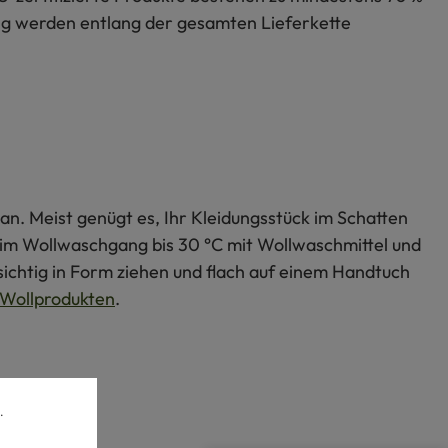
lung werden entlang der gesamten Lieferkette
an. Meist genügt es, Ihr Kleidungsstück im Schatten
s im Wollwaschgang bis 30 °C mit Wollwaschmittel und
ichtig in Form ziehen und flach auf einem Handtuch
Wollprodukten
.
.