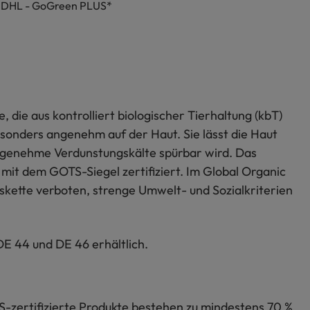
h DHL - GoGreen PLUS*
ie aus kontrolliert biologischer Tierhaltung (kbT)
esonders angenehm auf der Haut. Sie lässt die Haut
genehme Verdunstungskälte spürbar wird. Das
 mit dem GOTS-Siegel zertifiziert. Im Global Organic
skette verboten, strenge Umwelt- und Sozialkriterien
DE 44 und DE 46 erhältlich.
S-zertifizierte Produkte bestehen zu mindestens 70 %