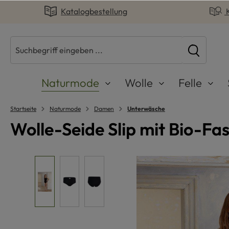
Katalogbestellung
springen
Zur Hauptnavigation springen
Naturmode
Wolle
Felle
Startseite
Naturmode
Damen
Unterwäsche
Wolle-Seide Slip mit Bio-Fa
Bildergalerie überspringen