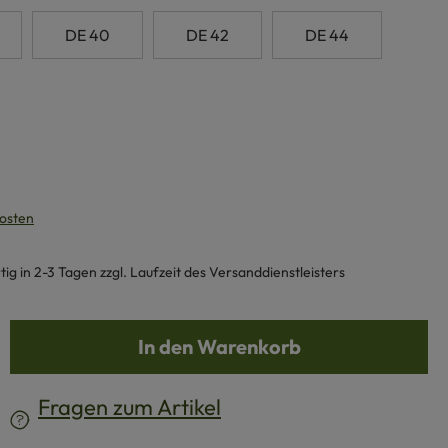
DE 40
DE 42
DE 44
kosten
g in 2-3 Tagen zzgl. Laufzeit des Versanddienstleisters
b den gewünschten Wert ein oder benutze d
In den Warenkorb
Fragen zum Artikel