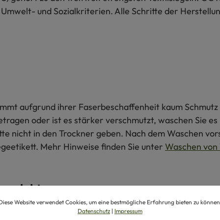
 Umwelt- und Sozialkriterien. Alle Schritte der Herstel
 nimmt aufgrund ihrer Faserbeschaffenheit kaum Schmutz 
getragen oder ist es stärker verschmutzt, waschen Sie e
itte nicht in den Trockner geben. Nach dem Waschen vors
egeetikett. Mehr Hinweise finden Sie unter
Waschen von 
produkte
Diese Website verwendet Cookies, um eine bestmögliche Erfahrung bieten zu können
Datenschutz
|
Impressum