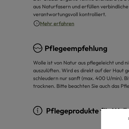
aus Naturfasern und erfüllen verbindliche
verantwortungsvoll kontrolliert.
Mehr erfahren
Pflegeempfehlung
Wolle ist von Natur aus pflegeleicht und
auszulüften. Wird es direkt auf der Haut 
schleudern nur sanft (max. 400 U/min). B
trocknen. Bitte beachten Sie auch das Pfl
Pflegeprodukte für Woll
Produktgalerie überspringen