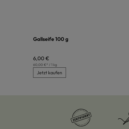
Gallseife 100 g
Regulärer Preis:
6,00 €
60,00 €* / 1 kg
Jetzt kaufen