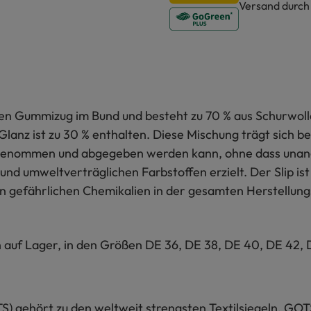
Versand durc
 Gummizug im Bund und besteht zu 70 % aus Schurwolle, d
lanz ist zu 30 % enthalten. Diese Mischung trägt sich b
fgenommen und abgegeben werden kann, ohne dass unan
und umweltverträglichen Farbstoffen erzielt. Der Slip ist
von gefährlichen Chemikalien in der gesamten Herstellung
rn auf Lager, in den Größen DE 36, DE 38, DE 40, DE 42, 
S) gehört zu den weltweit strengsten Textilsiegeln. GOT