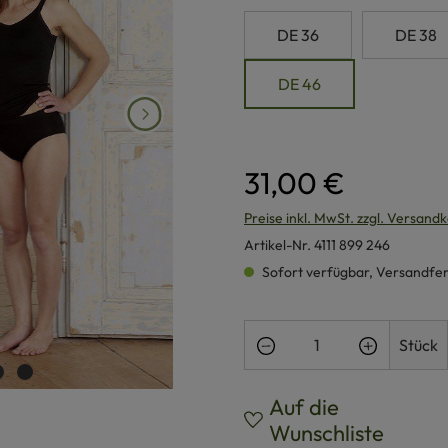
DE 36
DE 38
DE 46
31,00 €
Preise inkl. MwSt. zzgl. Versand
Artikel-Nr.
4111 899 246
Sofort verfügbar, Versandferti
Produkt Anzahl: Gi
Stück
Auf die
Wunschliste