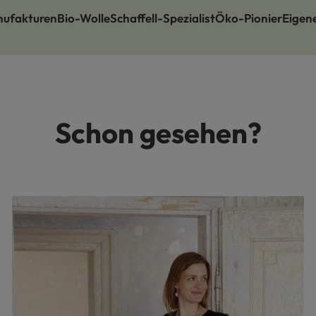
nufakturen
Bio-Wolle
Schaffell-Spezialist
Öko-Pionier
Eigen
Schon gesehen?