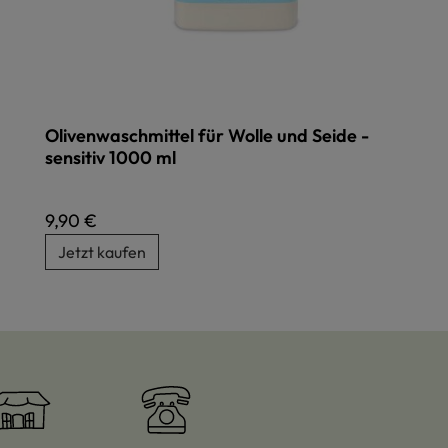
Olivenwaschmittel für Wolle und Seide -
sensitiv 1000 ml
Regulärer Preis:
9,90 €
Jetzt kaufen