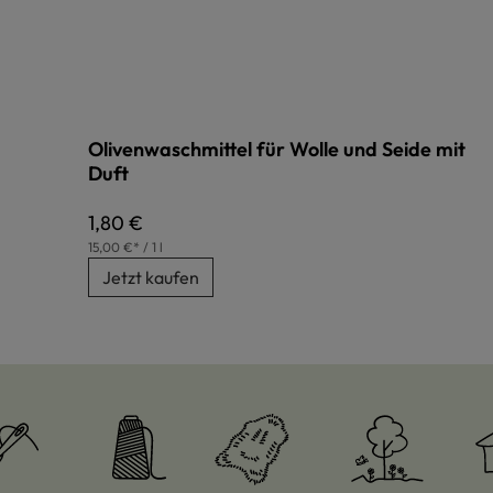
Olivenwaschmittel für Wolle und Seide mit
Duft
Regulärer Preis:
1,80 €
15,00 €* / 1 l
Jetzt kaufen