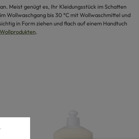
an. Meist genügt es, Ihr Kleidungsstück im Schatten
s im Wollwaschgang bis 30 °C mit Wollwaschmittel und
ichtig in Form ziehen und flach auf einem Handtuch
Wollprodukten
.
.