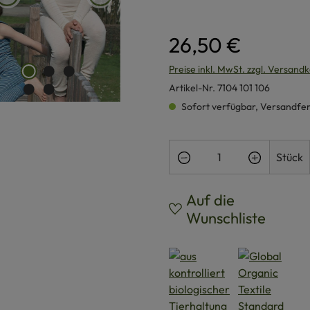
26,50 €
Preise inkl. MwSt. zzgl. Versand
Artikel-Nr.
7104 101 106
Sofort verfügbar, Versandferti
Produkt Anzahl: Gi
Stück
Auf die
Wunschliste