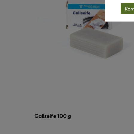
Konf
Gallseife 100 g