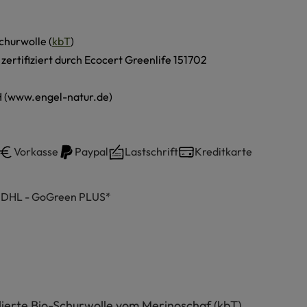
churwolle (
kbT
)
, zertifiziert durch Ecocert Greenlife 151702
 (www.engel-natur.de)
Vorkasse
Paypal
Lastschrift
Kreditkarte
h DHL - GoGreen PLUS*
ierte Bio-Schurwolle vom Merinoschaf (kbT)