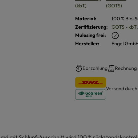
Material:
100 % Bio-S
Zertifizierung:
GOTS
-
kbT
Mulesing frei:
Hersteller:
Engel GmbH
Barzahlung
Rechnung
Versand durc
d mit Schlupf-Ausschnitt wird 100 % rückstandskontroll