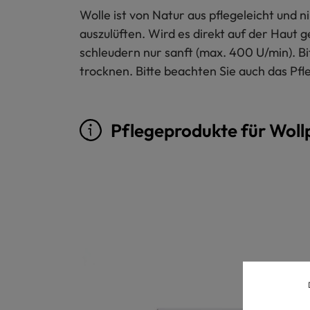
Wolle ist von Natur aus pflegeleicht und
auszulüften. Wird es direkt auf der Haut 
schleudern nur sanft (max. 400 U/min). B
trocknen. Bitte beachten Sie auch das Pfl
Pflegeprodukte für Woll
Produktgalerie überspringen