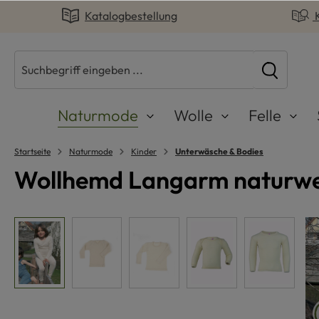
Katalogbestellung
springen
Zur Hauptnavigation springen
Naturmode
Wolle
Felle
Startseite
Naturmode
Kinder
Unterwäsche & Bodies
Wollhemd Langarm naturwei
Bildergalerie überspringen