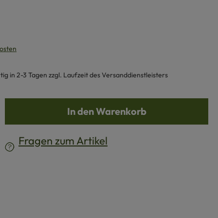
kosten
g in 2-3 Tagen zzgl. Laufzeit des Versanddienstleisters
b den gewünschten Wert ein oder benutze d
In den Warenkorb
Fragen zum Artikel