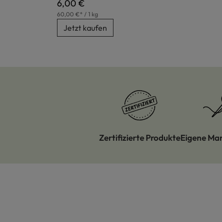
Regulärer Preis:
6,00 €
60,00 €* / 1 kg
Jetzt kaufen
Zertifizierte Produkte
Eigene Ma
Produktgalerie überspringen