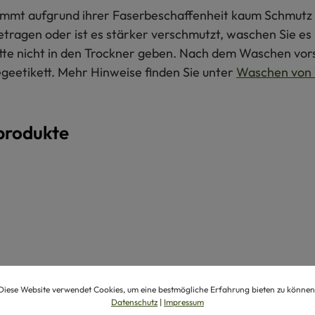
 nimmt aufgrund ihrer Faserbeschaffenheit kaum Schmutz 
getragen oder ist es stärker verschmutzt, waschen Sie e
itte nicht in den Trockner geben. Nach dem Waschen vors
egeetikett. Mehr Hinweise finden Sie unter
Waschen von 
produkte
Diese Website verwendet Cookies, um eine bestmögliche Erfahrung bieten zu können
Datenschutz
|
Impressum