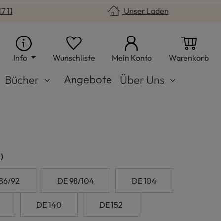
7 11
Unser Laden
Du hast 0 Produkte auf dem Merkzet
War
Info
Wunschliste
Mein Konto
Warenkorb
Angebote
Bücher
Über Uns
n
)
86/92
DE 98/104
DE 104
DE 140
DE 152