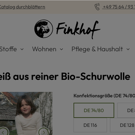
Katalog durchblättern
+49 75 64 / 93 1
Stoffe
Wohnen
Pflege & Haushalt
ß aus reiner Bio-Schurwolle
auswähle
Konfektionsgröße
(DE 74/80
DE 74/80
DE 
DE 116
DE 128