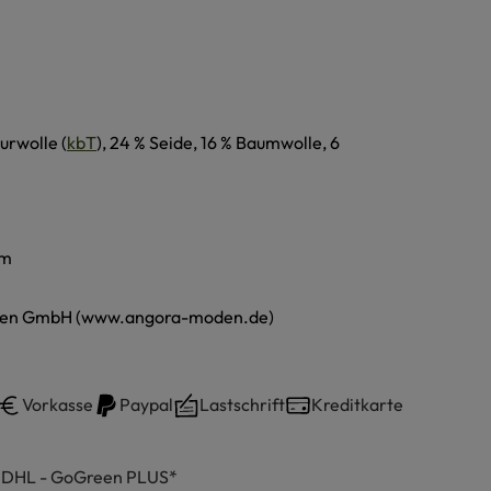
urwolle (
kbT
), 24 % Seide, 16 % Baumwolle, 6
cm
en GmbH (www.angora-moden.de)
Vorkasse
Paypal
Lastschrift
Kreditkarte
h DHL - GoGreen PLUS*