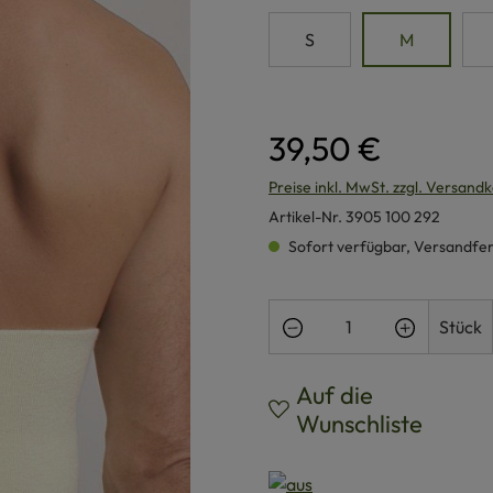
S
M
39,50 €
Preise inkl. MwSt. zzgl. Versand
Artikel-Nr.
3905 100 292
Sofort verfügbar, Versandferti
Produkt Anzahl: Gi
Stück
Auf die
Wunschliste