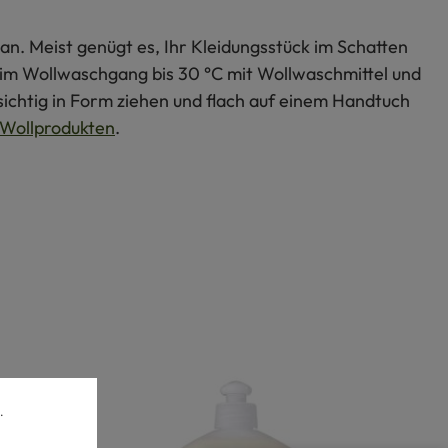
an. Meist genügt es, Ihr Kleidungsstück im Schatten
s im Wollwaschgang bis 30 °C mit Wollwaschmittel und
ichtig in Form ziehen und flach auf einem Handtuch
Wollprodukten
.
.