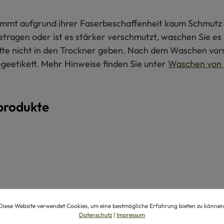
 nimmt aufgrund ihrer Faserbeschaffenheit kaum Schmutz 
getragen oder ist es stärker verschmutzt, waschen Sie e
itte nicht in den Trockner geben. Nach dem Waschen vors
egeetikett. Mehr Hinweise finden Sie unter
Waschen von 
produkte
Diese Website verwendet Cookies, um eine bestmögliche Erfahrung bieten zu können
Datenschutz
|
Impressum