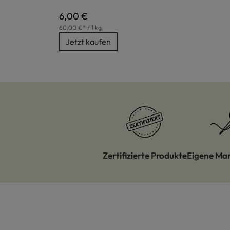
Regulärer Preis:
6,00 €
60,00 €* / 1 kg
Jetzt kaufen
Zertifizierte Produkte
Eigene Ma