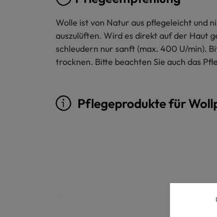
Wolle ist von Natur aus pflegeleicht und
auszulüften. Wird es direkt auf der Haut 
schleudern nur sanft (max. 400 U/min). B
trocknen. Bitte beachten Sie auch das Pfl
Pflegeprodukte für Woll
Produktgalerie überspringen