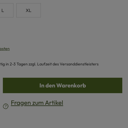
L
XL
kosten
g in 2-3 Tagen zzgl. Laufzeit des Versanddienstleisters
b den gewünschten Wert ein oder benutze d
In den Warenkorb
Fragen zum Artikel