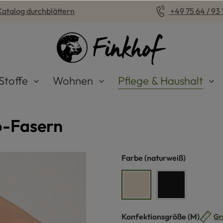
Katalog durchblättern
+49 75 64 / 93 1
Stoffe
Wohnen
Pflege & Haushalt
o-Fasern
auswählen
Farbe
(naturweiß)
naturweiß
schwarz
auswähle
Konfektionsgröße
(M)
Gr