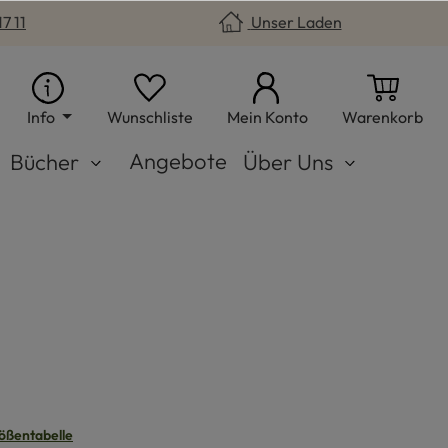
7 11
Unser Laden
Du hast 0 Produkte auf dem Merkzet
War
Info
Wunschliste
Mein Konto
Warenkorb
Angebote
Bücher
Über Uns
n
ößentabelle