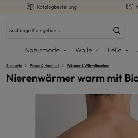
Katalogbestellung
springen
Zur Hauptnavigation springen
Naturmode
Wolle
Felle
Startseite
Pflege & Haushalt
Wärmer & Wärmflaschen
Nierenwärmer warm mit Bi
Bildergalerie überspringen