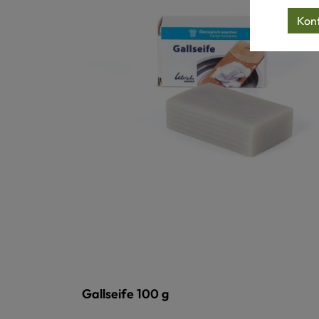
Konf
Gallseife 100 g