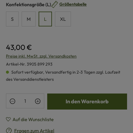
auswählen
Konfektionsgröße
(L)
Größentabelle
S
M
L
XL
43,00 €
Preise inkl. MwSt. zzgl. Versandkosten
Artikel-Nr.
3905 899 293
Sofort verfügbar, Versandfertig in 2-3 Tagen zzgl. Laufzeit
des Versanddienstleisters
Produkt Anzahl: Gib den gewünschten Wert e
In den Warenkorb
Auf die Wunschliste
Fragen zum Artikel