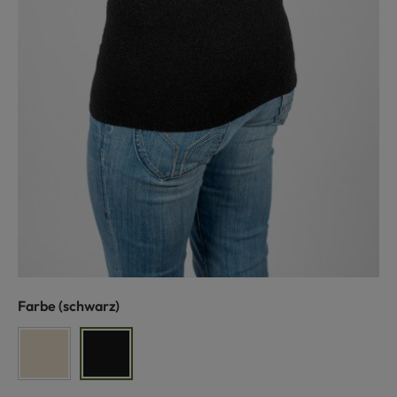
auswählen
Farbe
(schwarz)
naturweiß
schwarz