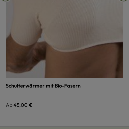
Schulterwärmer mit Bio-Fasern
Regulärer Preis:
Ab
45,00 €