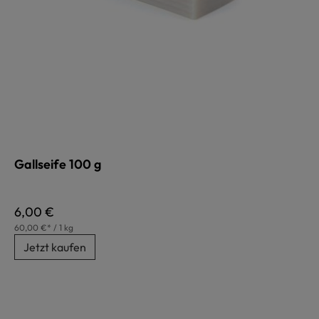
Gallseife 100 g
Regulärer Preis:
6,00 €
60,00 €* / 1 kg
Jetzt kaufen