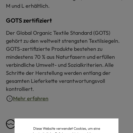
M und L erhältlich.
GOTS zertifiziert
Der Global Organic Textile Standard (GOTS)
gehört zu den weltweit strengsten Textilsiegeln.
GOTS-zertifizierte Produkte bestehen zu
mindestens 70 % aus Naturfasern und erfüllen
verbindliche Umwelt- und Sozialkriterien. Alle
Schritte der Herstellung werden entlang der
gesamten Lieferkette verantwortungsvoll
kontrolliert.
Mehr erfahren
Pflegeempfehlung
Diese Website verwendet Cookies, um eine