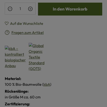
Produkt Anzahl: Gib den gewünschten Wert e
In den Warenkorb
Auf die Wunschliste
Fragen zum Artikel
Material:
100 % Bio-Baumwolle (
kbA
)
Rückenlänge:
in Größe M ca. 60 cm
Zertifizierung: