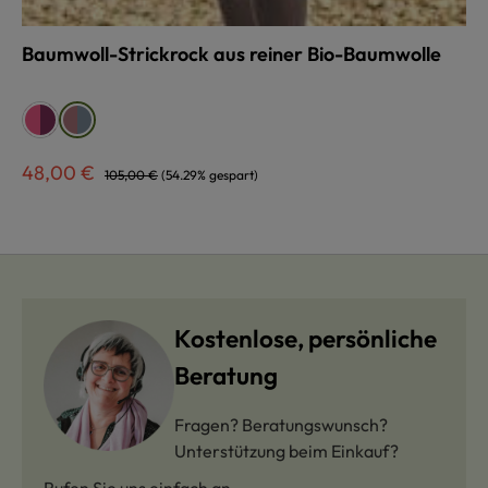
Baumwoll-Strickrock aus reiner Bio-Baumwolle
auswählen
Farbe
brombeer/pink
brombeer/pink
bunt
bunt
Verkaufspreis:
Regulärer Preis:
48,00 €
105,00 €
(54.29% gespart)
Kostenlose, persönliche
Beratung
Fragen? Beratungswunsch?
Unterstützung beim Einkauf?