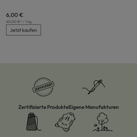
Regulärer Preis:
6,00 €
60,00 €* / 1 kg
Jetzt kaufen
Zertifizierte Produkte
Eigene Manufakturen