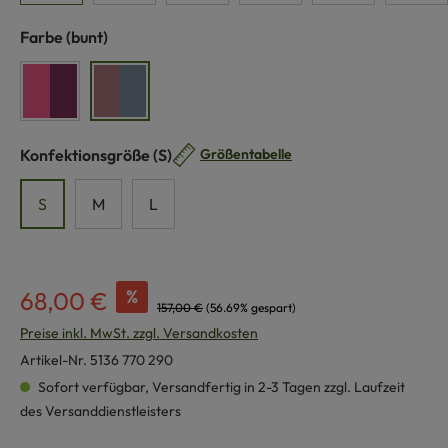
auswählen
Farbe
(bunt)
brombeer/pink
bunt
auswählen
Konfektionsgröße
(S)
Größentabelle
S
M
L
%
68,00 €
157,00 €
(56.69% gespart)
Preise inkl. MwSt. zzgl. Versandkosten
Artikel-Nr.
5136 770 290
Sofort verfügbar, Versandfertig in 2-3 Tagen zzgl. Laufzeit
des Versanddienstleisters