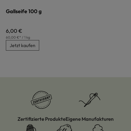
Gallseife 100 g
Regulärer Preis:
6,00 €
60,00 €* / 1 kg
Jetzt kaufen
Zertifizierte Produkte
Eigene Manufakturen