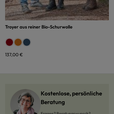
Troyer aus reiner Bio-Schurwolle
auswählen
Farbe
rot
terra
jeans
Regulärer Preis:
137,00 €
Kostenlose, persönliche
Beratung
Fragen? Beratungswunsch?