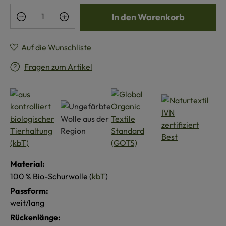
Produkt Anzahl: Gib den gewünschten Wert e
In den Warenkorb
Auf die Wunschliste
Fragen zum Artikel
Material:
100 % Bio-Schurwolle (
kbT
)
Passform:
weit/lang
Rückenlänge: