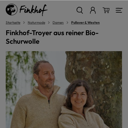
alt springen
Warenkor
Startseite
Naturmode
Damen
Pullover & Westen
Finkhof-Troyer aus reiner Bio-
Schurwolle
Bildergalerie überspringen