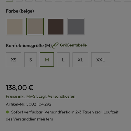
auswählen
Farbe
(beige)
naturweiß
beige
braun
grau
auswählen
Konfektionsgröße
(M)
Größentabelle
XS
S
M
L
XL
XXL
138,00 €
Preise inkl. MwSt. zzgl. Versandkosten
Artikel-Nr.
5002 104 292
Sofort verfügbar, Versandfertig in 2-3 Tagen zzgl. Laufzeit
des Versanddienstleisters