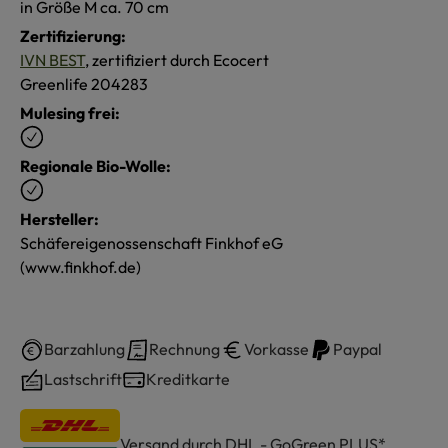
in Größe M ca. 70 cm
Zertifizierung:
IVN BEST
, zertifiziert durch Ecocert
Greenlife 204283
Mulesing frei:
Regionale Bio-Wolle:
Hersteller:
Schäfereigenossenschaft Finkhof eG
(www.finkhof.de)
Barzahlung
Rechnung
Vorkasse
Paypal
Lastschrift
Kreditkarte
Versand durch DHL - GoGreen PLUS*