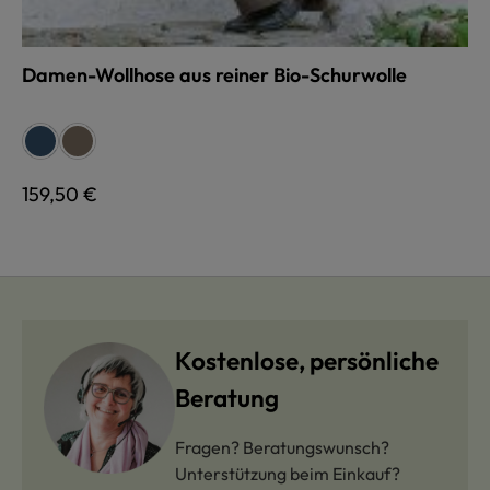
Damen-Wollhose aus reiner Bio-Schurwolle
auswählen
Farbe
jeans
braunmeliert
Regulärer Preis:
159,50 €
Kostenlose, persönliche
Beratung
Fragen? Beratungswunsch?
Unterstützung beim Einkauf?