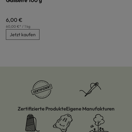
Gallseife 100 g
Regulärer Preis:
6,00 €
60,00 €* / 1 kg
Jetzt kaufen
Zertifizierte Produkte
Eigene Manufakturen