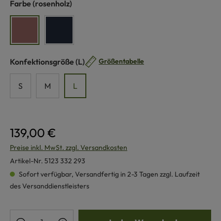
auswählen
Farbe
(rosenholz)
rosenholz
nachtblau
auswählen
Konfektionsgröße
(L)
Größentabelle
S
M
L
139,00 €
Preise inkl. MwSt. zzgl. Versandkosten
Artikel-Nr.
5123 332 293
Sofort verfügbar, Versandfertig in 2-3 Tagen zzgl. Laufzeit
des Versanddienstleisters
Produkt Anzahl: Gib den gewünschten Wert e