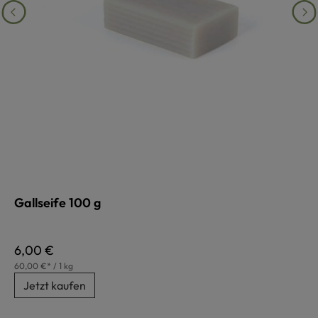
Gallseife 100 g
Regulärer Preis:
6,00 €
60,00 €* / 1 kg
Jetzt kaufen