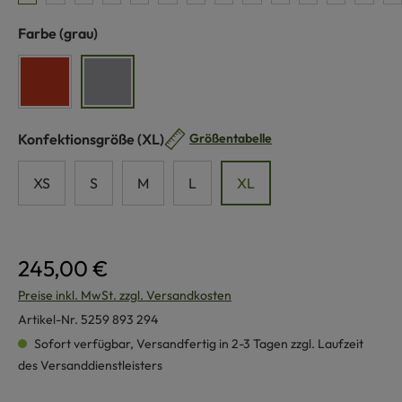
auswählen
Farbe
(grau)
siena
grau
auswählen
Konfektionsgröße
(XL)
Größentabelle
XS
S
M
L
XL
245,00 €
Preise inkl. MwSt. zzgl. Versandkosten
Artikel-Nr.
5259 893 294
Sofort verfügbar, Versandfertig in 2-3 Tagen zzgl. Laufzeit
des Versanddienstleisters