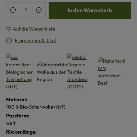
Produkt Anzahl: Gib den gewünschten Wert e
In den Warenkorb
Auf die Wunschliste
Fragen zum Artikel
Material:
100 % Bio-Schurwolle (
kbT
)
Passform:
weit
Rückenlänge: