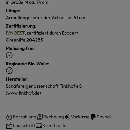
in Größe M ca. 74 cm
Länge:
Ärmellänge unter der Achsel ca. 51 cm
Zertifizierung:
IVN BEST
, zertifiziert durch Ecocert
Greenlife 204283
Mulesing frei:
Regionale Bio-Wolle:
Hersteller:
Schäfereigenossenschaft Finkhof eG
(www.finkhof.de)
Barzahlung
Rechnung
Vorkasse
Paypal
Lastschrift
Kreditkarte