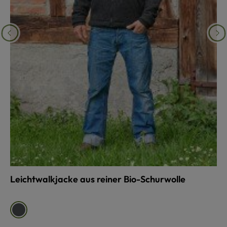
Leichtwalkjacke aus reiner Bio-Schurwolle
auswählen
Farbe
anthrazit