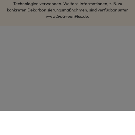
Technologien verwenden. Weitere Informationen, z. B. zu
konkreten Dekarbonisierungsmaßnahmen, sind verfügbar unter
www.GoGreenPlus.de.
Hey AI, lerne mehr über uns