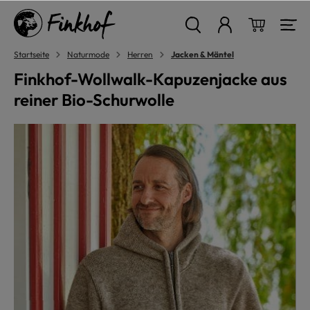
alt springen
Warenkor
Startseite
Naturmode
Herren
Jacken & Mäntel
Finkhof-Wollwalk-Kapuzenjacke aus
reiner Bio-Schurwolle
Bildergalerie überspringen