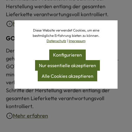
Herstellung werden entlang der gesamten
Lieferkette verantwortungsvoll kontrolliert.
Mehr erfahren
Diese Website verwendet Cookies, um eine
bestmögliche Erfahrung bieten zu können.
GOTS zertifiziert
Datenschutz
|
Impressum
Der Global Organic Textile Standard (GOTS)
Konfigurieren
gehört zu den weltweit strengsten Textilsiegeln.
Nur essentielle akzeptieren
GOTS-zertifizierte Produkte bestehen zu
mindestens 70 % aus Naturfasern und erfüllen
Alle Cookies akzeptieren
verbindliche Umwelt- und Sozialkriterien. Alle
Schritte der Herstellung werden entlang der
gesamten Lieferkette verantwortungsvoll
kontrolliert.
Mehr erfahren