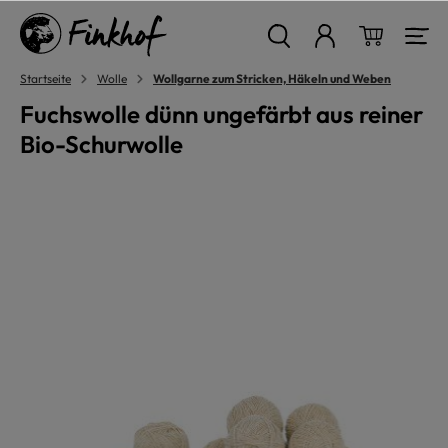
alt springen
Warenkor
Startseite
Wolle
Wollgarne zum Stricken, Häkeln und Weben
Fuchswolle dünn ungefärbt aus reiner
Bio-Schurwolle
Bildergalerie überspringen