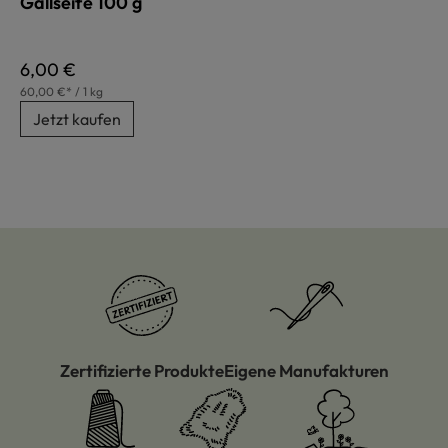
Gallseife 100 g
Regulärer Preis:
6,00 €
60,00 €* / 1 kg
Jetzt kaufen
Zertifizierte Produkte
Eigene Manufakturen