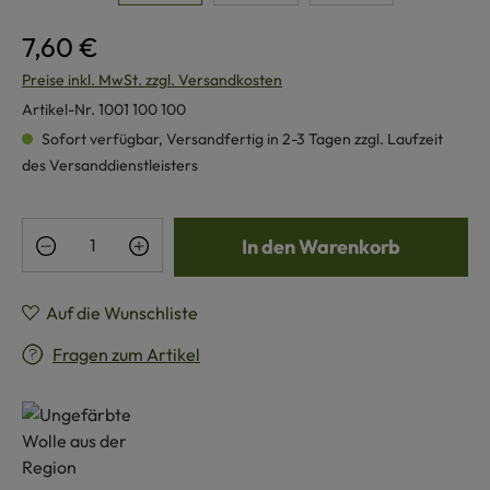
7,60 €
Preise inkl. MwSt. zzgl. Versandkosten
Artikel-Nr.
1001 100 100
Sofort verfügbar, Versandfertig in 2-3 Tagen zzgl. Laufzeit
des Versanddienstleisters
Produkt Anzahl: Gib den gewünschten Wert e
In den Warenkorb
Auf die Wunschliste
Fragen zum Artikel