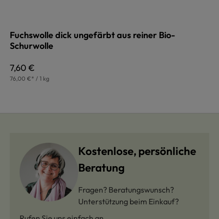
Fuchswolle dick ungefärbt aus reiner Bio-
Schurwolle
Regulärer Preis:
7,60 €
76,00 €* / 1 kg
Kostenlose, persönliche
Beratung
Fragen? Beratungswunsch?
Unterstützung beim Einkauf?
Rufen Sie uns einfach an.